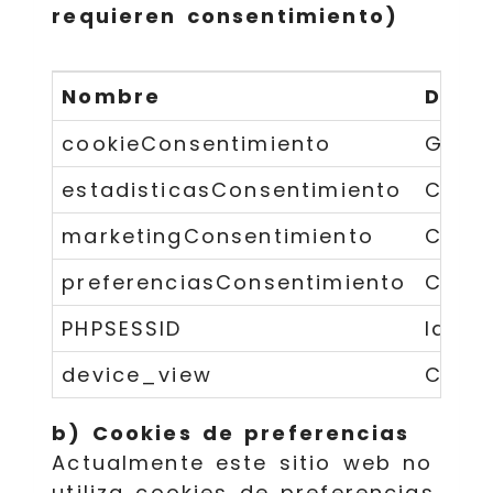
requieren consentimiento)
Nombre
Descr
cookieConsentimiento
Gesti
estadisticasConsentimiento
Contr
marketingConsentimiento
Contr
preferenciasConsentimiento
Contr
PHPSESSID
Ident
device_view
Contr
b) Cookies de preferencias
Actualmente este sitio web no
utiliza cookies de preferencias