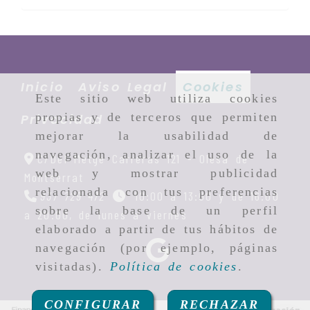
Inicio
Aviso Legal
Cookies
Este sitio web utiliza cookies
propias y de terceros que permiten
Privacidad
mejorar la usabilidad de
navegación, analizar el uso de la
C/Del Metge Carreras 121 -
Olesa de
web y mostrar publicidad
Montserrat
relacionada con tus preferencias
937 729 472
10:00 a 13:00 y de 16:00
sobre la base de un perfil
a 20:00, de lunes a viernes
elaborado a partir de tus hábitos de
navegación (por ejemplo, páginas
visitadas).
Política de cookies
.
CONFIGURAR
RECHAZAR