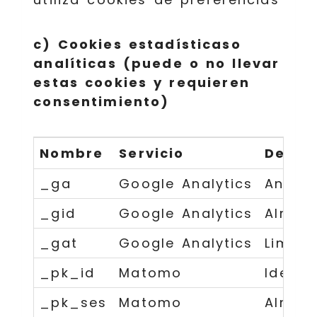
c) Cookies estadísticaso
analíticas (puede o no llevar
estas cookies y requieren
consentimiento)
Nombre
Servicio
Descr
_ga
Google Analytics
Analít
_gid
Google Analytics
Almace
_gat
Google Analytics
Limita
_pk_id
Matomo
Identi
_pk_ses
Matomo
Almace