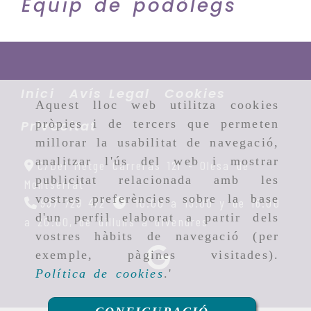
Equip de podòlegs
Inici
Avís Legal
Cookies
Aquest lloc web utilitza cookies
pròpies i de tercers que permeten
Privacitat
millorar la usabilitat de navegació,
analitzar l'ús del web i mostrar
C/Del Metge Carreras 121 -
Olesa de
publicitat relacionada amb les
Montserrat
vostres preferències sobre la base
937 729 472
10:00 a 13:00 y de 16:00
d'un perfil elaborat a partir dels
a 20:00, de dilluns a divendres
vostres hàbits de navegació (per
exemple, pàgines visitades).
Política de cookies
.'