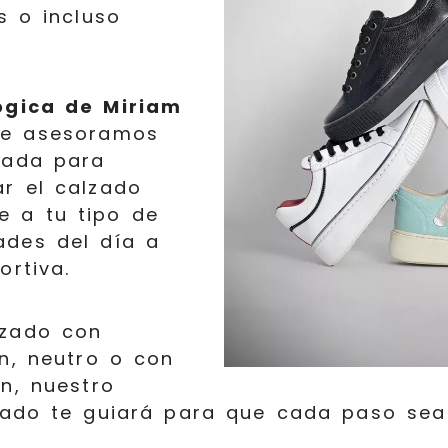
s o incluso
ógica de Miriam
te asesoramos
zada para
r el calzado
e a tu tipo de
ades del día a
ortiva.
lzado con
n, neutro o con
n, nuestro
zado te guiará para que cada paso se