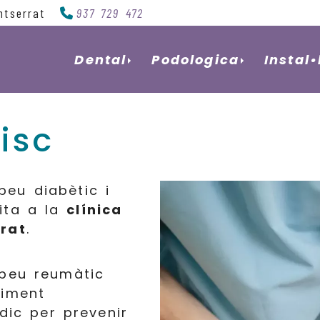
ntserrat
937 729 472
Dental
Podologica
Instal
isc
peu diabètic i
ita a la
clínica
rat
.
 peu reumàtic
uiment
òdic per prevenir