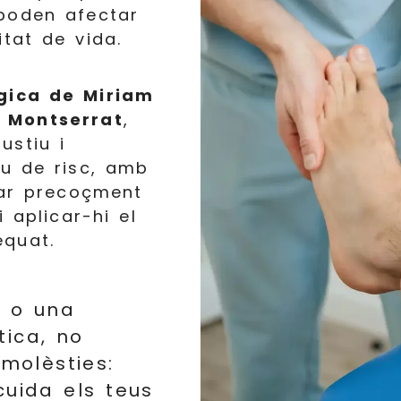
poden afectar
itat de vida.
ògica de Miriam
 Montserrat
,
ustiu i
eu de risc, amb
tar precoçment
i aplicar-hi el
quat.
s o una
tica, no
 molèsties:
cuida els teus