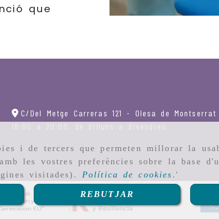
nció que
C/Del Metge Carreras 121 -
Olesa de Montserrat
16:00 a 20:00, de dilluns a divendres
ies i de tercers que permeten millorar la usab
amb les vostres preferències sobre la base d'u
gines visitades).
Política de cookies
.'
REBUTJAR