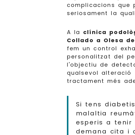
complicacions que 
seriosament la qual
A la
clínica podol
Collado a Olesa de
fem un control exha
personalitzat del p
l'objectiu de detec
qualsevol alteració 
tractament més ade
Si tens diabeti
malaltia reumà
esperis a tenir
demana cita i 