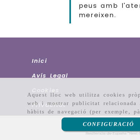
peus amb l'ate
mereixen.
Inici
Avís Legal
Cookies
Aquest lloc web utilitza cookies pròp
web i mostrar publicitat relacionada 
Privacitat
hàbits de navegació (per exemple, pà
CONFIGURACIÓ